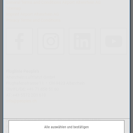
General Terms and Conditions Airport Altenrhein AG
Sitemap
Imprint Airport Altenrhein AG
Privacy Terms and Conditions
Fluglinie People's
Altenrhein Luftfahrt GmbH
Flughafenstrasse 11 • CH-9423 Altenrhein
CH/FL/DE: +41 71 858 51 60
AT: +43 5572 203 610
info@peoples.ch
People´s Airport St.Gallen-Altenrhein (LSZR/ACH)
Airport Altenrhein AG
Alle auswählen und bestätigen
Flughafenstrasse 11 • CH-9423 Altenrhein