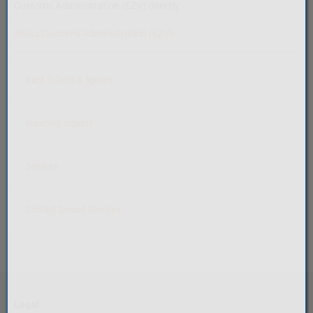
Customs Administration (EZV) directly.
Swiss Customs Administration (EZV)
Back to facts & figures
Handling request
Services
Contact Ground Services
Legal