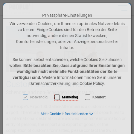
Toggle n
Privatsphäre-Einstellungen
Zum Inhalt springen [AK + 0]
Zum Hauptmenü springen [AK + 1]
Zum Meta-Menü oben (rechts) springen [AK + 2]
Zum Icon-Menü unten am Browserrand springen [AK + 3]
Zum Widget-Menü rechts springen [AK + 4]
Zum Footer-Menü unten (angedockt an Browserrand) springen [AK + 5]
Zu den Inhalten im Fußbereich springen [AK + 6]
Wir verwenden Cookies, um Ihnen ein optimales Nutzererlebnis
zu bieten. Einige Cookies sind für den Betrieb der Seite
notwendig, andere dienen Statistikzwecken,
Komforteinstellungen, oder zur Anzeige personalisierter
Inhalte.
Sie können selbst entscheiden, welche Cookies Sie zulassen
wollen.
Bitte beachten Sie, dass aufgrund Ihrer Einstellungen
womöglich nicht mehr alle Funktionalitäten der Seite
verfügbar sind.
Weitere Informationen finden Sie in unserer
Customs aerodrome LSZR
Datenschutzerklärung und Cookie Policy.
Schengen and non-Schengen immigration.
Notwendig
Marketing
Komfort
The People’s Airport St.Gallen-Altenrhein is a customs clearing
airport. Therefore, international arrivals and direct departures to
Mehr Cookie-Infos einblenden
an international destination are allowed. For more information on
entry of persons, the import and export of goods, or the
completion of customs formalities, please contact the Swiss