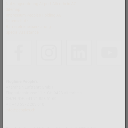
Nutzungsordnung Airport Altenrhein AG
Sitemap
Impressum People's Holding AG
Datenschutz
Barrierefreiheitserklärung
Special Assistance
Fluglinie People's
Altenrhein Luftfahrt GmbH
Flughafenstrasse 11 • CH-9423 Altenrhein
CH/FL/DE: +41 71 858 51 60
AT: +43 5572 203 610
info@peoples.ch