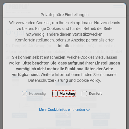
Toggle n
Privatsphäre-Einstellungen
Zum Inhalt springen [AK + 0]
Zum Hauptmenü springen [AK + 1]
Zum Meta-Menü oben (rechts) springen [AK + 2]
Zum Icon-Menü unten am Browserrand springen [AK + 3]
Zum Widget-Menü rechts springen [AK + 4]
Zum Footer-Menü unten (angedockt an Browserrand) springen [AK + 5]
Zu den Inhalten im Fußbereich springen [AK + 6]
Wir verwenden Cookies, um Ihnen ein optimales Nutzererlebnis
zu bieten. Einige Cookies sind für den Betrieb der Seite
Organigramm
notwendig, andere dienen Statistikzwecken,
Komforteinstellungen, oder zur Anzeige personalisierter
Die
People's Air Group
(auch People's Holding AG) umfasst die
Inhalte.
Altenrhein Realco AG (Immobilien), die Altenrhein Luftfahrt GmbH
und die Airport Altenrhein AG. Stand ab 01.12.2025.
Sie können selbst entscheiden, welche Cookies Sie zulassen
wollen.
Bitte beachten Sie, dass aufgrund Ihrer Einstellungen
womöglich nicht mehr alle Funktionalitäten der Seite
verfügbar sind.
Weitere Informationen finden Sie in unserer
Datenschutzerklärung und Cookie Policy.
Notwendig
Marketing
Komfort
Mehr Cookie-Infos einblenden