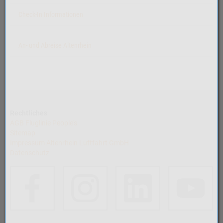
Check-In Informationen
An- und Abreise Altenrhein
Rechtliches
AGB Fluglinie People's
Sitemap
Impressum Altenrhein Luftfahrt GmbH
Datenschutz