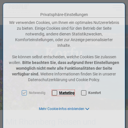
Toggle n
Privatsphäre-Einstellungen
Zum Inhalt springen [AK + 0]
Zum Hauptmenü springen [AK + 1]
Zum Meta-Menü oben (rechts) springen [AK + 2]
Zum Icon-Menü unten am Browserrand springen [AK + 3]
Zum Widget-Menü rechts springen [AK + 4]
Zum Footer-Menü unten (angedockt an Browserrand) springen [AK + 5]
Zu den Inhalten im Fußbereich springen [AK + 6]
Wir verwenden Cookies, um Ihnen ein optimales Nutzererlebnis
zu bieten. Einige Cookies sind für den Betrieb der Seite
notwendig, andere dienen Statistikzwecken,
Komforteinstellungen, oder zur Anzeige personalisierter
Inhalte.
Sie können selbst entscheiden, welche Cookies Sie zulassen
wollen.
Bitte beachten Sie, dass aufgrund Ihrer Einstellungen
womöglich nicht mehr alle Funktionalitäten der Seite
verfügbar sind.
Weitere Informationen finden Sie in unserer
Datenschutzerklärung und Cookie Policy.
Notwendig
Marketing
Komfort
Mehr Cookie-Infos einblenden
Mit Rhomberg Reisen und