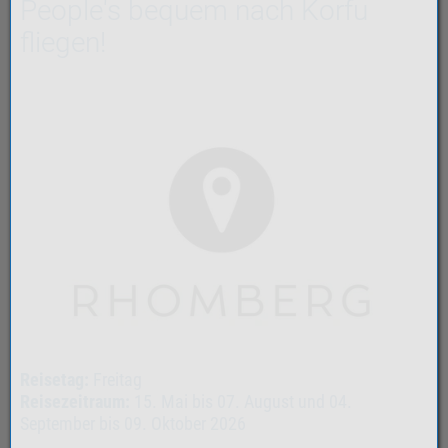
People's bequem nach Korfu
fliegen!
Reisetag:
Freitag
Reisezeitraum:
15. Mai bis 07. August und 04.
September bis 09. Oktober 2026