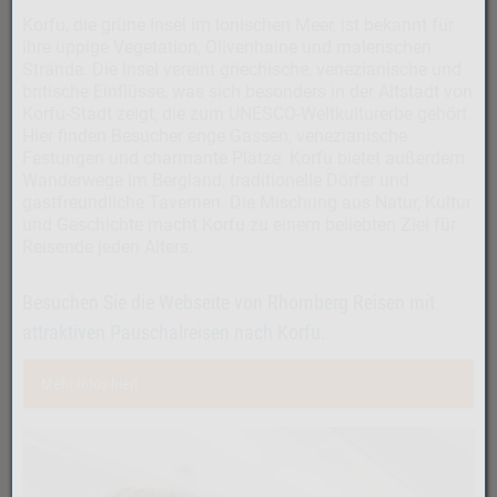
Korfu, die grüne Insel im Ionischen Meer, ist bekannt für
ihre üppige Vegetation, Olivenhaine und malerischen
Strände. Die Insel vereint griechische, venezianische und
britische Einflüsse, was sich besonders in der Altstadt von
Korfu-Stadt zeigt, die zum UNESCO-Weltkulturerbe gehört.
Hier finden Besucher enge Gassen, venezianische
Festungen und charmante Plätze. Korfu bietet außerdem
Wanderwege im Bergland, traditionelle Dörfer und
gastfreundliche Tavernen. Die Mischung aus Natur, Kultur
und Geschichte macht Korfu zu einem beliebten Ziel für
Reisende jeden Alters.
Besuchen Sie die Webseite von Rhomberg Reisen mit
attraktiven Pauschalreisen nach Korfu.
Mehr Infos hier!