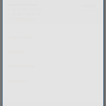
People's Info Center
T. +43 (0)5572 203 610
T. +41 (0)71 858 51 60
E.
info@peoples.ch
Flugplan People's
Flug buchen
Kontakt Info Center
People's News