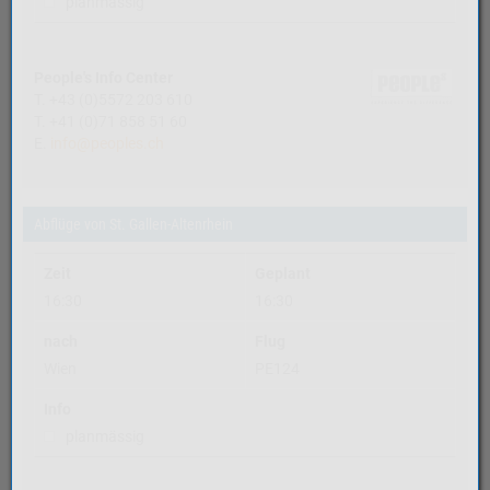
planmässig
People's Info Center
T. +43 (0)5572 203 610
T. +41 (0)71 858 51 60
E.
info@peoples.ch
Abflüge von St. Gallen-Altenrhein
Zeit
Geplant
16:30
16:30
nach
Flug
Wien
PE124
Info
planmässig