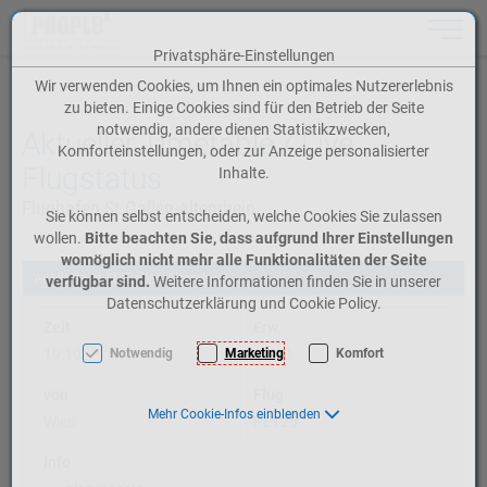
Toggle n
Privatsphäre-Einstellungen
Zum Inhalt springen [AK + 0]
Zum Hauptmenü springen [AK + 1]
Zum Meta-Menü oben (rechts) springen [AK + 2]
Zum Icon-Menü unten am Browserrand springen [AK + 3]
Zum Widget-Menü rechts springen [AK + 4]
Zum Footer-Menü unten (angedockt an Browserrand) springen [AK + 5]
Zu den Inhalten im Fußbereich springen [AK + 6]
Wir verwenden Cookies, um Ihnen ein optimales Nutzererlebnis
zu bieten. Einige Cookies sind für den Betrieb der Seite
notwendig, andere dienen Statistikzwecken,
Aktueller Timetable / Live
Komforteinstellungen, oder zur Anzeige personalisierter
Flugstatus
Inhalte.
Flughafen St.Gallen-Altenrhein.
Sie können selbst entscheiden, welche Cookies Sie zulassen
wollen.
Bitte beachten Sie, dass aufgrund Ihrer Einstellungen
womöglich nicht mehr alle Funktionalitäten der Seite
Ankünfte in St. Gallen-Altenrhein
verfügbar sind.
Weitere Informationen finden Sie in unserer
Datenschutzerklärung und Cookie Policy.
Zeit
Erw.
19:10
Notwendig
Marketing
19:10
Komfort
von
Flug
Mehr Cookie-Infos einblenden
Wien
PE125
Info