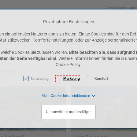
Special Assistance
Privatsphäre-Einstellungen
 ein optimales Nutzererlebnis zu bieten. Einige Cookies sind für den Bet
St.Gallen-Altenrhein
People's Air Group
Business Aviation
Web
tatistikzwecken, Komforteinstellungen, oder zur Anzeige personalisierter
 welche Cookies Sie zulassen wollen.
Bitte beachten Sie, dass aufgrund 
ZR
äten der Seite verfügbar sind.
Weitere Informationen finden Sie in unse
Cookie Policy.
and more.
Notwendig
Marketing
Komfort
Mehr Cookie-Infos einblenden
Alle auswählen und bestätigen
altenrhein?
Fees & charges