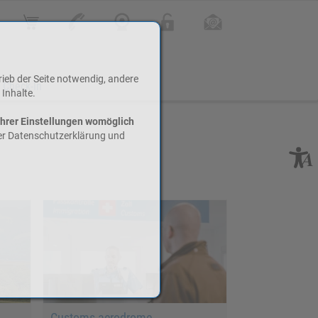
Online Shop
Kontakt
Webcam
Login
Infoletter
rieb der Seite notwendig, andere
 Check-In
 Inhalte.
Ihrer Einstellungen womöglich
rer Datenschutzerklärung und
Customs aerodrome