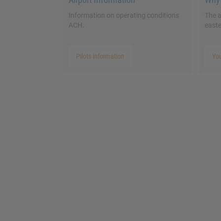
Information on operating conditions
The a
ACH.
easte
Pilots information
Yo