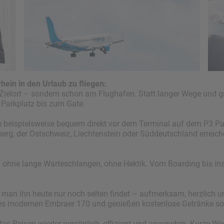
rhein in den Urlaub zu fliegen:
am Zielort – sondern schon am Flughafen. Statt langer Wege un
Parkplatz bis zum Gate.
 beispielsweise bequem direkt vor dem Terminal auf dem P3 Par
erg, der Ostschweiz, Liechtenstein oder Süddeutschland erreich
 ohne lange Warteschlangen, ohne Hektik. Vom Boarding bis ins 
e man ihn heute nur noch selten findet – aufmerksam, herzlich un
nes modernen
Embraer 170
und genießen kostenlose Getränke so
rd das Reisen wieder persönlich, effizient und angenehm. Kurze