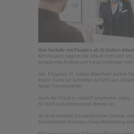
Ihre Vorteile mit People’s ab St.Gallen-Alten
Mit People's beginnt der Urlaub nicht erst 
entspannte Anreise und kurze Distanzen vom 
Am
Flugplatz St. Gallen-Altenrhein
parken Sie
kaum. Dank der schnellen Anfahrt aus Vorarlb
lange Transferzeiten.
Auch der Check-in verläuft angenehm zügig –
So fühlt sich entspanntes Reisen an.
An Bord erwartet Sie persönlicher Service, wi
komfortablen Business-Class-Bestuhlung ei
Mit einer regionalen Airline wie People's wi