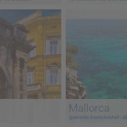
Mallorca
Spanische Inselschönheit - üb