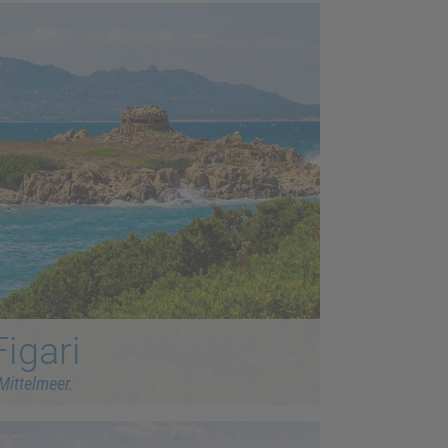
igari
 Mittelmeer.