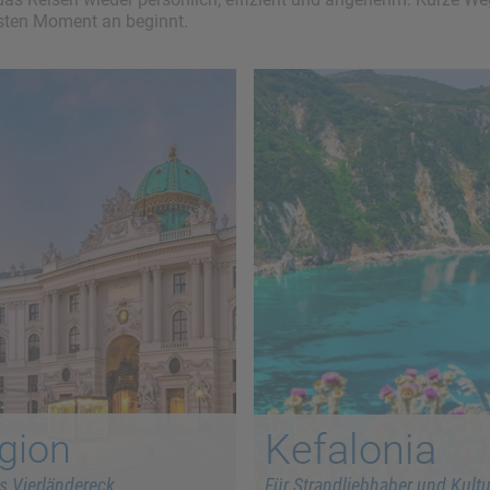
rsten Moment an beginnt.
Kefalonia
gion
s Vierländereck.
Für Strandliebhaber und Kultur