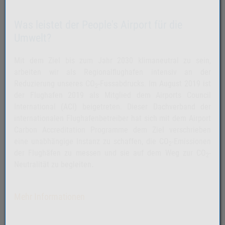
Was leistet der People's Airport für die
Umwelt?
Mit dem Ziel bis zum Jahr 2030 klimaneutral zu sein,
arbeiten wir als Regionalflughafen intensiv an der
Reduzierung unseres CO
-Fussabdrucks. Im August 2019 ist
2
der Flughafen 2019 als Mitglied dem Airports Council
International (ACI) beigetreten. Dieser Dachverband der
internationalen Flughafenbetreiber hat sich mit dem Airport
Carbon Accreditation Programme dem Ziel verschrieben
eine unabhängige Instanz zu schaffen, die CO
-Emissionen
2
der Flughäfen zu messen und sie auf dem Weg zur CO
-
2
.
Neutralität zu begleiten
Mehr Informationen