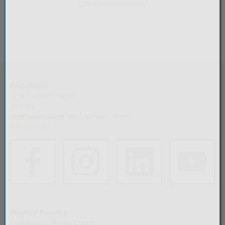
Carbon Reduction Policy
Rechtliches
AGB Fluglinie People's
Sitemap
Impressum Altenrhein Luftfahrt GmbH
Datenschutz
Fluglinie People's
Altenrhein Luftfahrt GmbH