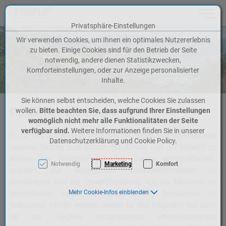
Toggle n
Privatsphäre-Einstellungen
Zum Inhalt springen [AK + 0]
Zum Hauptmenü springen [AK + 1]
Zum Meta-Menü oben (rechts) springen [AK + 2]
Zum Icon-Menü unten am Browserrand springen [AK + 3]
Zum Widget-Menü rechts springen [AK + 4]
Zum Footer-Menü unten (angedockt an Browserrand) springen [AK + 5]
Zu den Inhalten im Fußbereich springen [AK + 6]
Wir verwenden Cookies, um Ihnen ein optimales Nutzererlebnis
zu bieten. Einige Cookies sind für den Betrieb der Seite
notwendig, andere dienen Statistikzwecken,
Komforteinstellungen, oder zur Anzeige personalisierter
Inhalte.
Sie können selbst entscheiden, welche Cookies Sie zulassen
wollen.
Bitte beachten Sie, dass aufgrund Ihrer Einstellungen
Für die Welt von morgen.
womöglich nicht mehr alle Funktionalitäten der Seite
verfügbar sind.
Weitere Informationen finden Sie in unserer
Es ist uns ein grosses Anliegen, als regionales Unternehmen
Datenschutzerklärung und Cookie Policy.
unseren Beitrag zum Schutz des Klimas und der Umwelt zu
leisten. Wir verfolgen das Ziel, unsere wirtschaftlichen,
Notwendig
Marketing
Komfort
sozialen und ökologischen Verantwortlichkeiten zu
kombinieren und die Umweltbelastung auf ein Minimum zu
Mehr Cookie-Infos einblenden
beschränken, sowie kontinuierlich CO
Emissionen zu
2
reduzieren. Hierfür wurden sowohl für den Flughafen wie auch
für die Fluglinie entsprechende umweltschonende